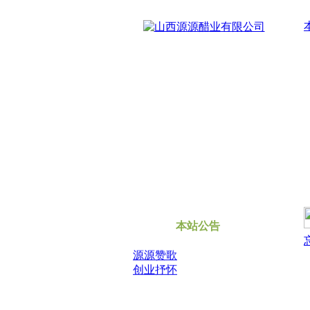
本站公告
源源赞歌
创业抒怀
当前