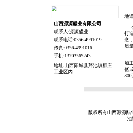
地
山西源源醋业有限公司
公
联系人:源源醋业
打
联系电话:0356-4991019
念
质
传真:0356-4991016
手机:13703565243
在
加
地址:山西阳城县芹池镇原庄
低成
工业区内
80
版权所有山西源源醋业有限公司
池