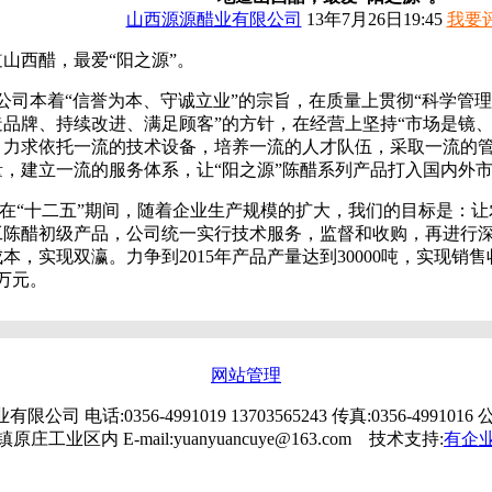
山西源源醋业有限公司
13年7月26日19:45
我要评
道山西醋，最爱“阳之源”。
司本着“信誉为本、守诚立业”的宗旨，在质量上贯彻“科学管
造品牌、持续改进、满足顾客”的方针，在经营上坚持“市场是镜、
，力求依托一流的技术设备，培养一流的人才队伍，采取一流的
量，建立一流的服务体系，让“阳之源”陈醋系列产品打入国内外
“十二五”期间，随着企业生产规模的扩大，我们的目标是：让
工陈醋初级产品，公司统一实行技术服务，监督和收购，再进行
本，实现双瀛。力争到2015年产品产量达到30000吨，实现销售
0万元。
网站管理
 电话:0356-4991019 13703565243 传真:0356-4991
镇原庄工业区内 E-mail:yuanyuancuye@163.com 技术支持:
有企