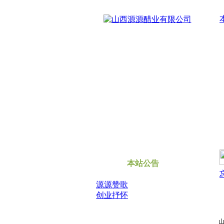
本站公告
源源赞歌
创业抒怀
当前
山西