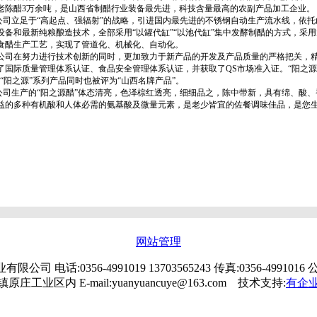
老陈醋3万余吨，是山西省制醋行业装备最先进，科技含量最高的农副产品加工企业。
立足于“高起点、强辐射”的战略，引进国内最先进的不锈钢自动生产流水线，依托
设备和最新纯粮酿造技术，全部采用“以罐代缸”“以池代缸”集中发酵制醋的方式，采
食醋生产工艺，实现了管道化、机械化、自动化。
在努力进行技术创新的同时，更加致力于新产品的开发及产品质量的严格把关，精
了国际质量管理体系认证、食品安全管理体系认证，并获取了QS市场准入证。“阳之源
，“阳之源”系列产品同时也被评为“山西名牌产品”。
生产的“阳之源醋”体态清亮，色泽棕红透亮，细细品之，陈中带新，具有绵、酸、
益的多种有机酸和人体必需的氨基酸及微量元素，是老少皆宜的佐餐调味佳品，是您
网站管理
 电话:0356-4991019 13703565243 传真:0356-4991
镇原庄工业区内 E-mail:yuanyuancuye@163.com 技术支持:
有企