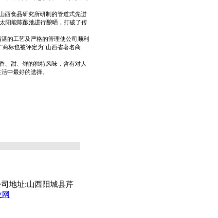
山西食品研究所研制的管道式先进
用太阳能陈酿池进行酿晒，打破了传
湛的工艺及严格的管理使公司顺利
”商标也被评定为“山西省著名商
香、甜、鲜的独特风味，含有对人
生活中最好的选择。
016 公司地址:山西阳城县芹
业网